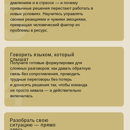
3
управленцев, что обеспечит обмен
давлением и в стрессе — и почему
А сообщество предпринимателей,
опытом и новые идеи.
привычные решения перестают работать в
в котором вы окажетесь, откроет
новых условиях. Научитесь управлять
вам новые возможности для
личностного и карьерного роста.
своими реакциями и чужими эмоциями,
превращая человеческий фактор из
проблемы в ресурс.
Говорить языком, который
слышат
4
Получите готовые формулировки для
сложных разговоров: как давать обратную
связь без сопротивления, проводить
трудные переговоры без потерь
и доносить решения так, чтобы команда
не просто кивала — а действительно
включалась.
Разобрать свою
ситуацию — прямо
здесь