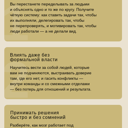
1
подразделения
Вы перестанете переделывать за людьми
«Каждый руководитель управляет по-своему
и объяснять одно и то же по кругу. Получите
— нет общего языка» — договорились на
чёткую систему: как ставить задачи так, чтобы
совещании, разошлись по кабинетам — и
их выполняли, делегировать так, чтобы
делают каждый как считает нужным.
«В коллективе постоянные конфликты —
не перепроверять, и мотивировать так, чтобы
между собой или со смежниками» — не
люди работали — а не делали вид.
понимаете, как гасить без потерь: чтобы и
отношения сохранить, и слабину не показать,
«Руководители отделов часто тянут одеяло на
и работа не встала.
себя и ставят в приоритет свои личные KPI и
2
Влиять даже без
цели, а не руководствуются общими целями
формальной власти
бизнеса» — и вы не понимаете что с этим
делать.
«Сверху давят KPI, снизу — сопротивление, а
Научитесь вести за собой людей, которые
я между ними» — вы транслируете задачи
вам не подчиняются, выстраивать доверие
вниз, но команда не включается.
там, где его нет, и гасить конфликты —
В школе все участники вашей команды
Транслируете результаты наверх, но цифры
внутри команды и со смежными отделами
разбирают кейсы вместе —
не устраивают. И непонятно, за какой конец
— без потерь для отношений и результата.
и возвращаются с общим
тянуть.
управленческим языком, а не
с разрозненными конспектами.
В школе вы получите конкретные
инструменты для решения ваших
В рамках обучения ваша команду
Принимать решения
задач в управлении командой,
будет вместе работать над
быстро и без сомнений
достижения KPI и выхода на новый
практическими задачами вашего
уровень карьерного развития.
бизнеса в окружении других мясных
Разберёте, как мозг работает под