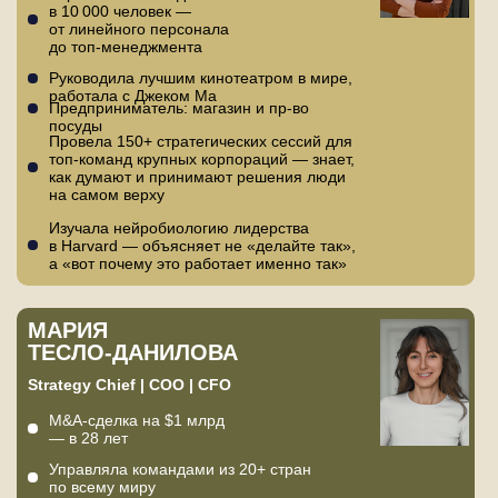
в 10 000 человек —
от линейного персонала
до топ-менеджмента
Руководила лучшим кинотеатром в мире,
работала с Джеком Ма
Предприниматель: магазин и пр-во
посуды
Провела 150+ стратегических сессий для
топ-команд крупных корпораций — знает,
как думают и принимают решения люди
на самом верху
Изучала нейробиологию лидерства
в Harvard — объясняет не «делайте так»,
а «вот почему это работает именно так»
МАРИЯ
ТЕСЛО-ДАНИЛОВА
Strategy Chief | COO | CFO
M&A-сделка на $1 млрд
— в 28 лет
Управляла командами из 20+ стран
по всему миру