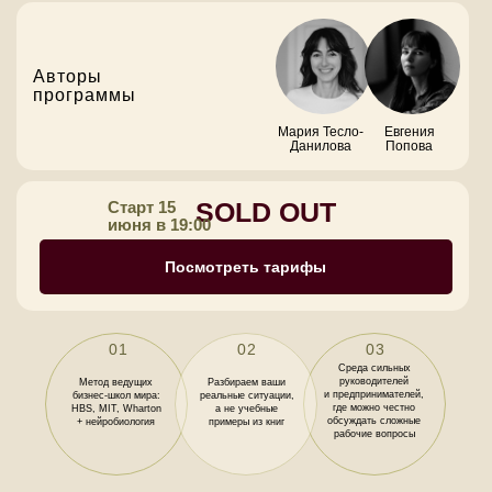
Авторы
программы
Мария Тесло-
Евгения
Данилова
Попова
SOLD OUT
Старт 15
июня в 19:00
Посмотреть тарифы
01
02
03
Среда сильных
руководителей
Метод ведущих
Разбираем ваши
и предпринимателей,
бизнес-школ мира:
реальные ситуации,
где можно честно
HBS, MIT, Wharton
а не учебные
обсуждать сложные
+ нейробиология
примеры из книг
рабочие вопросы